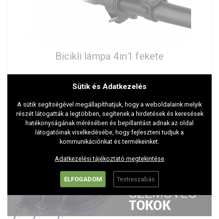
Bicikli lámpa 4in1 fekete
6.890 Ft
Sütik és Adatkezelés
A sütik segítségével megállapíthatjuk, hogy a weboldalaink melyik
részét látogatták a legtöbben, segítenek a hirdetések és keresések
hatékonyságának mérésében és bepillantást adnak az oldal
látogatóinak viselkedésébe, hogy fejleszteni tudjuk a
kommunikációnkat és termékeinket.
Adatkezelési tájékoztató megtekintése
ELFOGADOM
Testreszabás