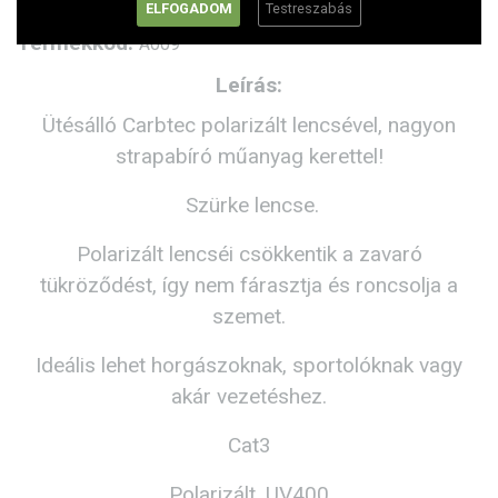
ELFOGADOM
Testreszabás
Termékkód:
A009
Leírás:
Ütésálló Carbtec polarizált lencsével, nagyon
strapabíró műanyag kerettel!
Szürke lencse.
Polarizált lencséi csökkentik a zavaró
tükröződést, így nem fárasztja és roncsolja a
szemet.
Ideális lehet horgászoknak, sportolóknak vagy
akár vezetéshez.
Cat3
Polarizált, UV400