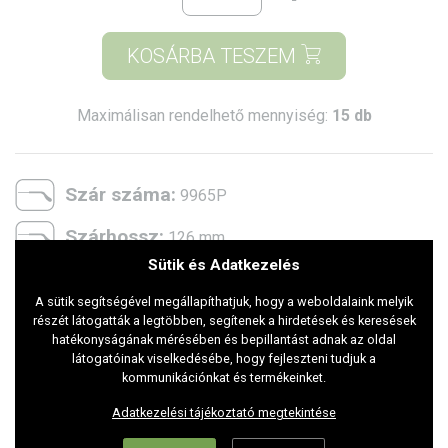
KOSÁRBA TESZEM
Maximálisan rendelhető mennyiség:
15 db
Szár száma:
9965P
Szárhossz:
126 mm
Sütik és Adatkezelés
Belső átmérő:
131 mm
A sütik segítségével megállapíthatjuk, hogy a weboldalaink melyik
Két lencse közti távolság:
0 mm
részét látogatták a legtöbben, segítenek a hirdetések és keresések
hatékonyságának mérésében és bepillantást adnak az oldal
2 szár közötti távolság:
látogatóinak viselkedésébe, hogy fejleszteni tudjuk a
107 mm
kommunikációnkat és termékeinket.
Lencse magasság:
59 mm
Adatkezelési tájékoztató megtekintése
Lencse szélesség:
70 mm