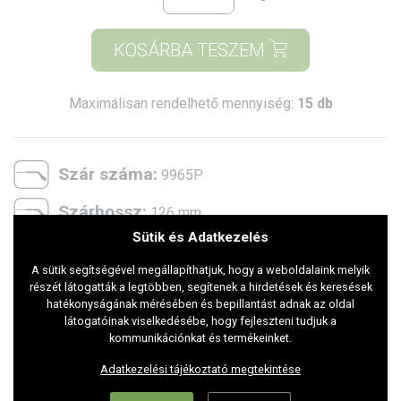
KOSÁRBA TESZEM
Maximálisan rendelhető mennyiség:
15 db
Szár száma:
9965P
Szárhossz:
126 mm
Sütik és Adatkezelés
Belső átmérő:
131 mm
A sütik segítségével megállapíthatjuk, hogy a weboldalaink melyik
Két lencse közti távolság:
0 mm
részét látogatták a legtöbben, segítenek a hirdetések és keresések
hatékonyságának mérésében és bepillantást adnak az oldal
2 szár közötti távolság:
látogatóinak viselkedésébe, hogy fejleszteni tudjuk a
107 mm
kommunikációnkat és termékeinket.
Lencse magasság:
59 mm
Adatkezelési tájékoztató megtekintése
Lencse szélesség:
70 mm