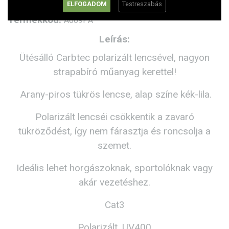
ELFOGADOM
Testreszabás
Termékkód:
A009PA
Leírás:
Ütésálló Carbtec polarizált lencsével, nagyon
strapabíró műanyag kerettel!
Arany-piros tükrös lencse, alap színe kék-lila.
Polarizált lencséi csökkentik a zavaró
tükröződést, így nem fárasztja és roncsolja a
szemet.
Ideális lehet horgászoknak, sportolóknak vagy
akár vezetéshez.
Cat3
Polarizált, UV400