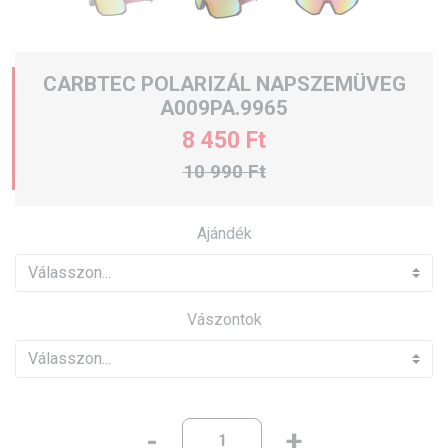
CARBTEC POLARIZÁL NAPSZEMÜVEG
A009PA.9965
8 450 Ft
10 990 Ft
Ajándék
Vászontok
-
+