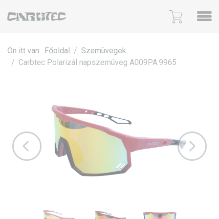
Ön itt van:
Főoldal
Szemüvegek
Carbtec Polarizál napszemüveg A009PA.9965