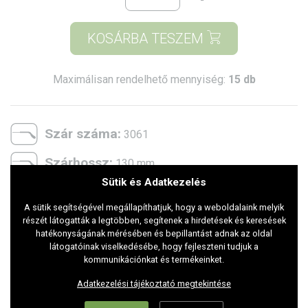
KOSÁRBA TESZEM
Maximálisan rendelhető mennyiség:
15 db
Szár száma:
3061
Szárhossz:
130 mm
Sütik és Adatkezelés
Belső átmérő:
130 mm
A sütik segítségével megállapíthatjuk, hogy a weboldalaink melyik
Két lencse közti távolság:
20 mm
részét látogatták a legtöbben, segítenek a hirdetések és keresések
hatékonyságának mérésében és bepillantást adnak az oldal
2 szár közötti távolság:
látogatóinak viselkedésébe, hogy fejleszteni tudjuk a
100 mm
kommunikációnkat és termékeinket.
Lencse magasság:
44 mm
Adatkezelési tájékoztató megtekintése
Lencse szélesség:
58 mm