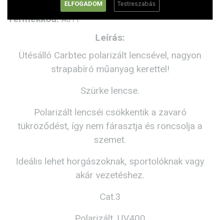
ELFOGADOM
Testreszabás
Termékkód:
A011
Leírás:
Ütésálló Carbtec polarizált lencsével, nagyon
strapabíró műanyag kerettel!
Szürke lencse.
Polarizált lencséi csökkentik a zavaró
tükröződést, így nem fárasztja és roncsolja a
szemet.
Ideális lehet horgászoknak, sportolóknak vagy
akár vezetéshez.
Cat.3
Polarizált, UV400