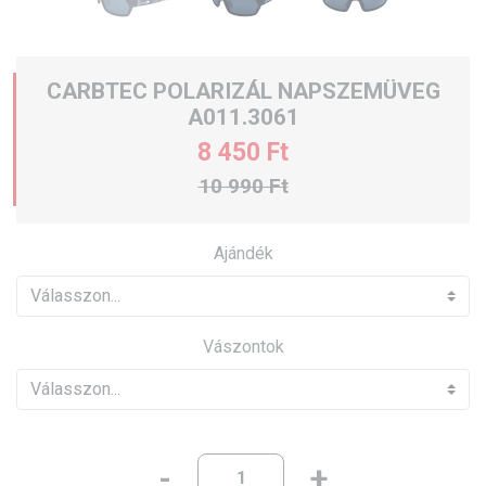
CARBTEC POLARIZÁL NAPSZEMÜVEG
A011.3061
8 450 Ft
10 990 Ft
Ajándék
Vászontok
-
+