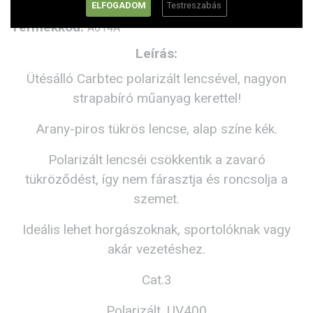
ELFOGADOM
Testreszabás
Termékkód:
A014A
Leírás:
Ütésálló Carbtec polarizált lencsével, nagyon
strapabíró műanyag kerettel!
Arany-piros tükrös lencse, alap színe kék.
Polarizált lencséi csökkentik a zavaró
tükröződést, így nem fárasztja és roncsolja a
szemet.
Ideális lehet horgászoknak, sportolóknak vagy
akár vezetéshez.
Cat.3
Polarizált, UV400