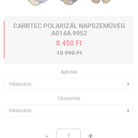
CARBTEC POLARIZÁL NAPSZEMÜVEG
A014A.9952
8 450 Ft
10 990 Ft
Ajándék
Vászontok
-
+