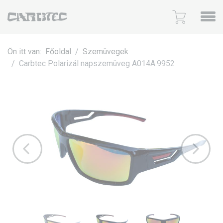
Ön itt van:
Főoldal
Szemüvegek
Carbtec Polarizál napszemüveg A014A.9952