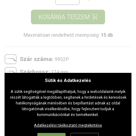
KOSÁRBA TESZEM
Maximálisan rendelhető mennyiség:
15 db
Szár száma:
9952P
Szárhossz:
124 mm
Sütik és Adatkezelés
Belső átmérő:
132 mm
A sütik segítségével megállapíthatjuk, hogy a weboldalaink melyik
Két lencse közti távolság:
18 mm
részét látogatták a legtöbben, segítenek a hirdetések és keresések
hatékonyságának mérésében és bepillantást adnak az oldal
2 szár közötti távolság:
látogatóinak viselkedésébe, hogy fejleszteni tudjuk a
105 mm
kommunikációnkat és termékeinket.
Lencse magasság:
43 mm
Adatkezelési tájékoztató megtekintése
Lencse szélesség:
57 mm