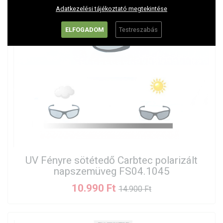
Adatkezelési tájékoztató megtekintése
ELFOGADOM
Testreszabás
UV Fényre sötétedő Carbtec polarizált
napszemüveg FS04.1045
10.990 Ft
14.900 Ft