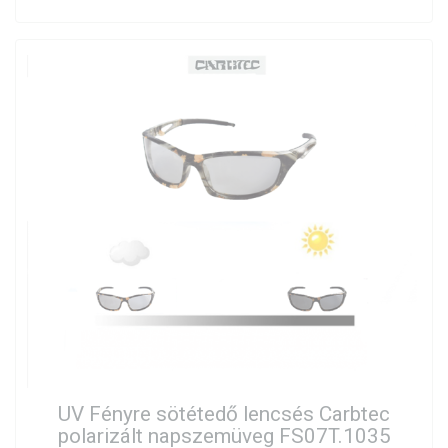
UV Fényre sötétedő lencsés Carbtec
polarizált napszemüveg FS07T.1035