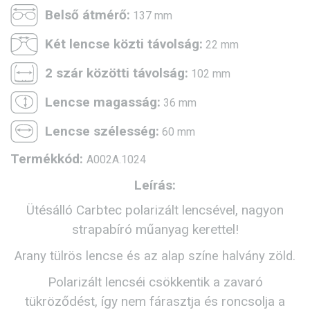
Belső átmérő:
137 mm
Két lencse közti távolság:
22 mm
2 szár közötti távolság:
102 mm
Lencse magasság:
36 mm
Lencse szélesség:
60 mm
Termékkód:
A002A.1024
Leírás:
Ütésálló Carbtec polarizált lencsével, nagyon
strapabíró műanyag kerettel!
Arany tülrös lencse és az alap színe halvány zöld.
Polarizált lencséi csökkentik a zavaró
tükröződést, így nem fárasztja és roncsolja a