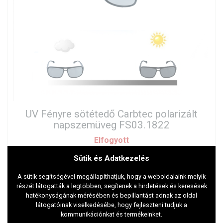
UV Fényre sötétedő Carbtec polarizált
napszemüveg FS03.1822
Elfogyott
Sütik és Adatkezelés
A sütik segítségével megállapíthatjuk, hogy a weboldalaink melyik
részét látogatták a legtöbben, segítenek a hirdetések és keresések
hatékonyságának mérésében és bepillantást adnak az oldal
látogatóinak viselkedésébe, hogy fejleszteni tudjuk a
kommunikációnkat és termékeinket.