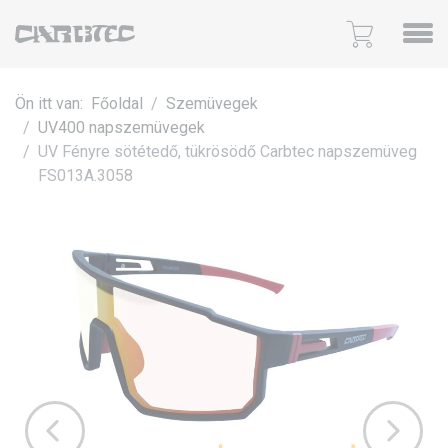
Ön itt van:
Főoldal
Szemüvegek
UV400 napszemüvegek
UV Fényre sötétedő, tükrösödő Carbtec napszemüveg
FS013A.3058