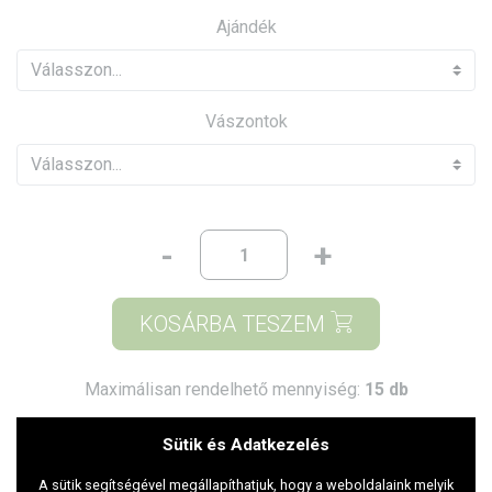
Ajándék
Vászontok
-
+
KOSÁRBA TESZEM
Maximálisan rendelhető mennyiség:
15 db
Sütik és Adatkezelés
Szár száma:
3058
A sütik segítségével megállapíthatjuk, hogy a weboldalaink melyik