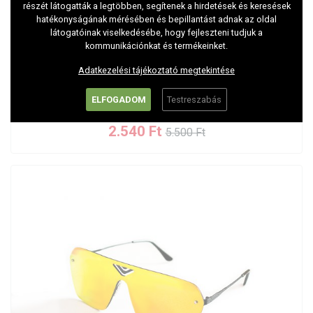
részét látogatták a legtöbben, segítenek a hirdetések és keresések
hatékonyságának mérésében és bepillantást adnak az oldal
látogatóinak viselkedésébe, hogy fejleszteni tudjuk a
kommunikációnkat és termékeinket.
Adatkezelési tájékoztató megtekintése
UV400 napszemüveg UV1
ELFOGADOM
Testreszabás
2.540 Ft
5.500 Ft