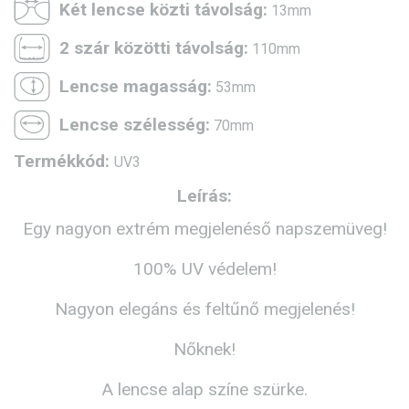
Két lencse közti távolság:
13mm
2 szár közötti távolság:
110mm
Lencse magasság:
53mm
Lencse szélesség:
70mm
Termékkód:
UV3
Leírás:
Egy nagyon extrém megjelenéső napszemüveg!
100% UV védelem!
Nagyon elegáns és feltűnő megjelenés!
Nőknek!
A lencse alap színe szürke.