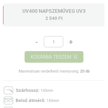
UV400 NAPSZEMÜVEG UV3
2 540 Ft
-
+
KOSÁRBA TESZEM
Maximálisan rendelhető mennyiség:
20 db
Szárhossz:
145mm
Belső átmérő:
145mm